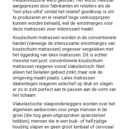
meubelindustrie werd gebruikt. Het wordt meestal
aangeprezen door fabrikanten en retailers als de
"non-plus-ultra" omdat het relatief goedkoop is om
te produceren en er relatief hoge verkoopprijzen
kunnen worden behaald, wat de winstmarges voor
deze matrassen zeer interessant maakt.
Koudschuim matrassen worden in de conventionele
handel (vanwege de interessante winstmarges van
koudschuim matrassen) ongeveer vergeleken met
het liggedrag van latex matrassen. Dit is echter
meestal niet juist: conventionele koudschuim
matrassen reageren vooral vlakelastisch: Niet
alleen het beladen gebied zinkt, maar ook de
omgeving maakt plaats. Latex matrassen
daarentegen reageren selectief op druk en slagen
er zo in zich perfect aan te passen aan de vorm van
het lichaam.
Vlakelastische slaaponderleggers worden over het
algemeen aanbevolen voor jonge mensen in de
groei (die nog geen uitgesproken spierstelsel
hebben), mensen die in een buik- of halfzijdige
houding slapen en geen groot lumbaal of cervicaal