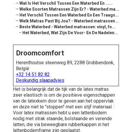
–
Wat Is Het Verschil Tussen Een Waterbed En ......
–
Welke Soorten Matrassen Zijn Er? - Waterbed ma...
–
Het Verschil Tussen Een Waterbed En Een Traags...
–
Welk Matras Past Bij Jou? - Waterbed matrassen...
–
Beste Waterbed - Waterbed matrassen: vinyl, fo...
–
Het Waterbed, Wat Zijn De Voor- En De Nadelen...
Droomcomfort
Herenthoutse steenweg 89, 2288 Grobbendonk,
België
+32 14 51 82 82
Deskundig slaapadvies
Het is belangrijk dat de tijk van de latex matras
zeer elastisch is om de positieve eigenschappen
van de latexkern door te geven aan het oppervlak
en deze niet te "stoppen" met een stijf materiaal. :
Voor latex matrassen hebt u een lattenbodem
nodig met strak staande, bolstaande en verende
latten, die via beweegbare rubberkappen in het
lattenbodemframe zijn geplaatst.