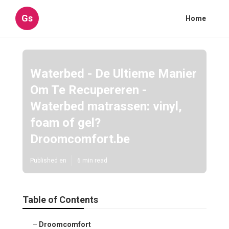
Gs
Home
Waterbed - De Ultieme Manier
Om Te Recupereren -
Waterbed matrassen: vinyl,
foam of gel?
Droomcomfort.be
Published en
6 min read
Table of Contents
–
Droomcomfort